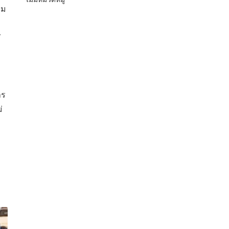
าม
่
าร
่