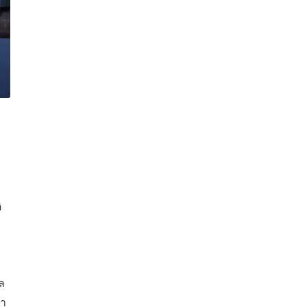
ิ
ล
ทำ