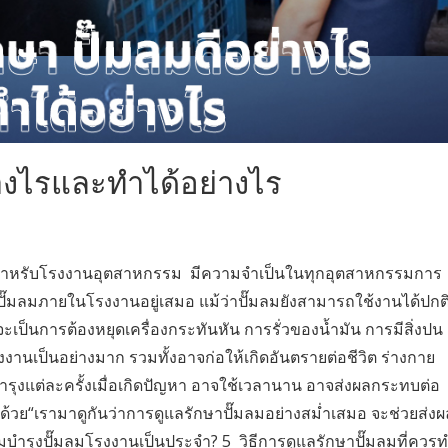
่างไรและทำได้อย่างไร
หัวใจสำหรับโรงงานอุตสาหกรรม มีความจำเป็นในทุกอุตสาหกรรมการ
งปั๊มลมภายในโรงงานอยู่เสมอ แม้ว่าปั๊มลมยังสามารถใช้งานได้ปกต
จะเป็นการต้องหยุดเครื่องกระทันหัน การรั่วของน้ำมัน การมีสิ่งปน
านเป็นอย่างมาก รวมทั้งอาจก่อให้เกิดอันตรายต่อชีวิต ร่างกาย
ำรุงแต่ละครั้งเมื่อเกิดปัญหา อาจใช้เวลานาน อาจส่งผลกระทบต่อ
“เรามาดูกันว่าการดูแลรักษาปั๊มลมอย่างสม่ำเสมอ จะช่วยส่งผ
บำรุงปั๊มลมโรงงานเป็นประจำ? 5 วิธีการดูแลรักษาปั๊มลมที่ควร