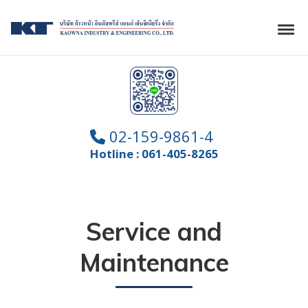
Skip to navigation
Skip to content
Kaowna
Tog
02-159-9861-4
Hotline : 061-405-8265
Service and
Maintenance