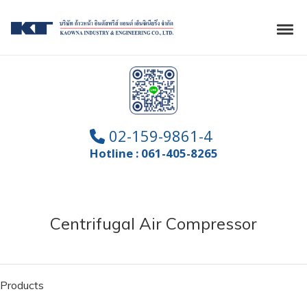
Skip to navigation
Skip to content
Kaowna
Tog
02-159-9861-4
Hotline : 061-405-8265
Centrifugal Air Compressor
Products